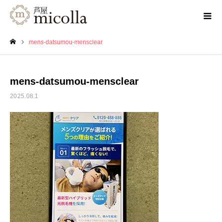
mens-datsumou-mensclear
ホーム
mens-datsumou-mensclear
2025.08.1