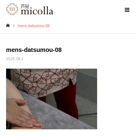
mens-datsumou-08
ホーム
mens-datsumou-08
2025.08.1