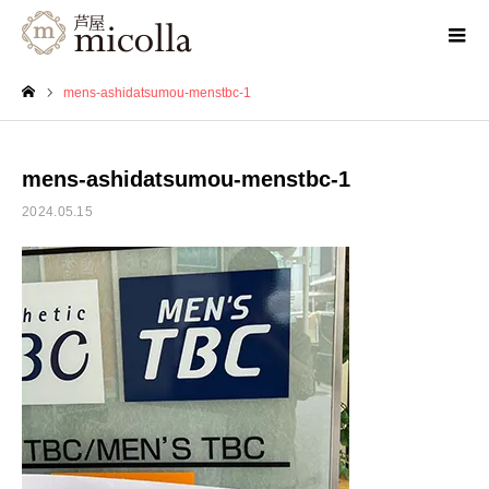
mens-ashidatsumou-menstbc-1
ホーム
mens-ashidatsumou-menstbc-1
2024.05.15