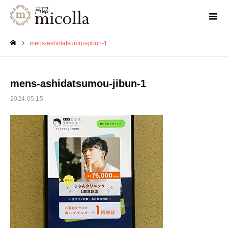
mens-ashidatsumou-jibun-1
ホーム
mens-ashidatsumou-jibun-1
2024.05.15