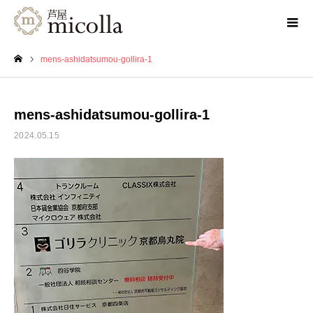
mens-ashidatsumou-gollira-1
ホーム
mens-ashidatsumou-gollira-1
2024.05.15