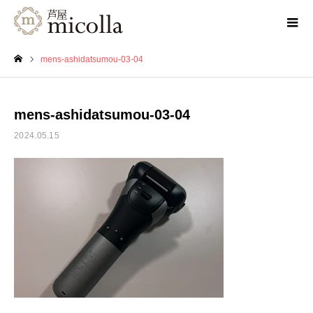
mens-ashidatsumou-03-04
ホーム
mens-ashidatsumou-03-04
2024.05.15