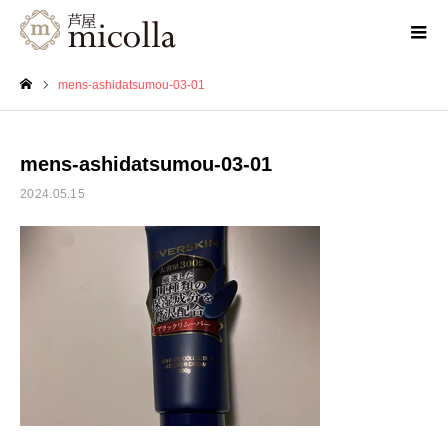
mens-ashidatsumou-03-01
ホーム
mens-ashidatsumou-03-01
2024.05.15