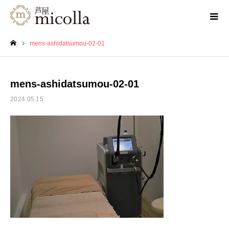
mens-ashidatsumou-02-01
ホーム
mens-ashidatsumou-02-01
2024.05.15