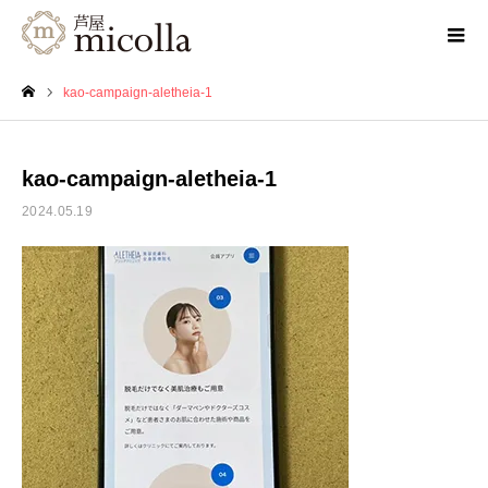
kao-campaign-aletheia-1
ホーム
kao-campaign-aletheia-1
2024.05.19