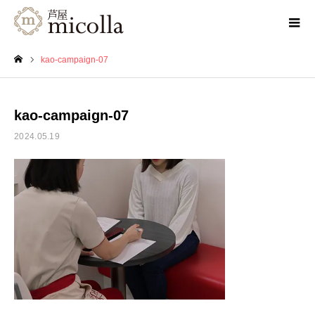
kao-campaign-07
ホーム
kao-campaign-07
2024.05.19