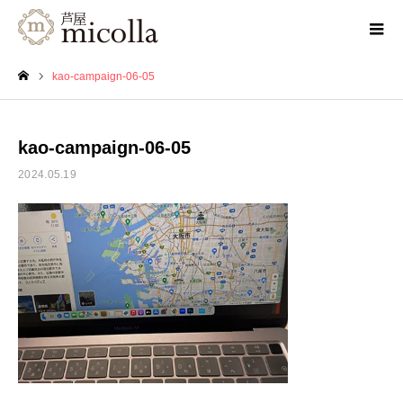
kao-campaign-06-05
ホーム
kao-campaign-06-05
2024.05.19