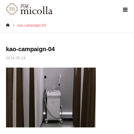
kao-campaign-04
ホーム
kao-campaign-04
2024.05.19