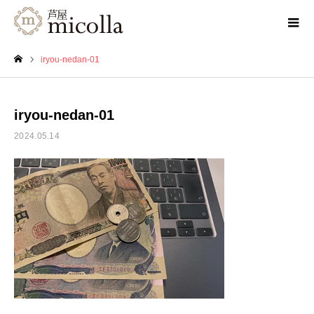
iryou-nedan-01
ホーム
iryou-nedan-01
2024.05.14