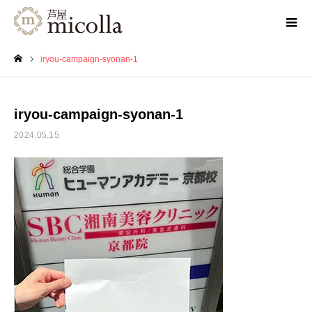
iryou-campaign-syonan-1
ホーム
iryou-campaign-syonan-1
2024.05.15