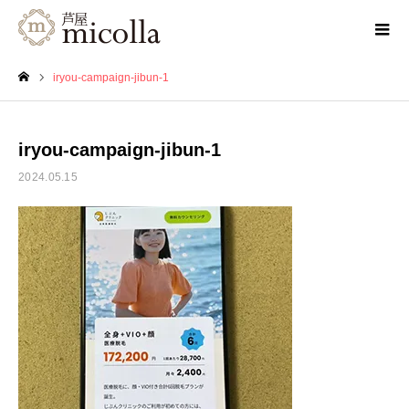
iryou-campaign-jibun-1
ホーム
iryou-campaign-jibun-1
2024.05.15