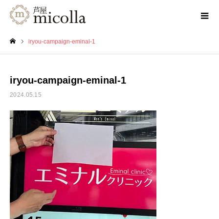
iryou-campaign-eminal-1
ホーム
iryou-campaign-eminal-1
2024.05.15