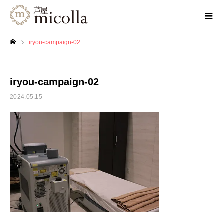
iryou-campaign-02
ホーム
iryou-campaign-02
2024.05.15