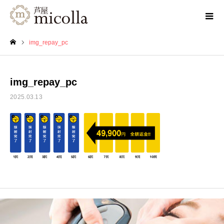
img_repay_pc
ホーム
img_repay_pc
2025.03.13