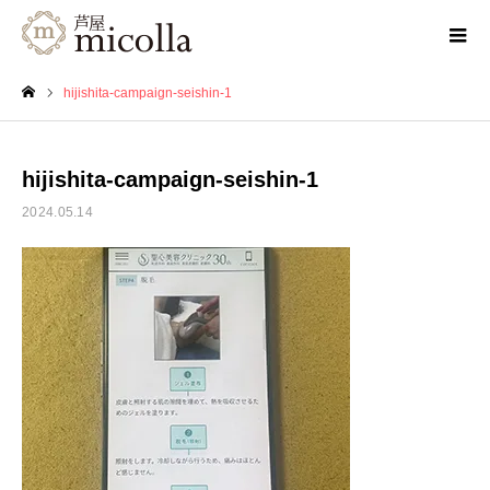
hijishita-campaign-seishin-1
ホーム
hijishita-campaign-seishin-1
2024.05.14