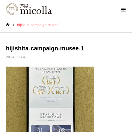
hijishita-campaign-musee-1
ホーム
hijishita-campaign-musee-1
2024.05.14