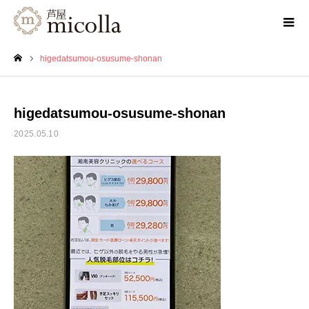
higedatsumou-osusume-shonan
ホーム
higedatsumou-osusume-shonan
2025.05.10