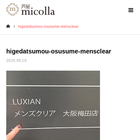
higedatsumou-osusume-mensclear
ホーム
higedatsumou-osusume-mensclear
2025.05.10