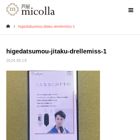
higedatsumou-jitaku-drellemiss-1
ホーム
higedatsumou-jitaku-drellemiss-1
2024.05.19