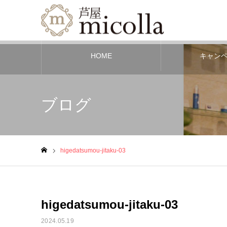
HOME
キャン
ブログ
higedatsumou-jitaku-03
ホーム
higedatsumou-jitaku-03
2024.05.19