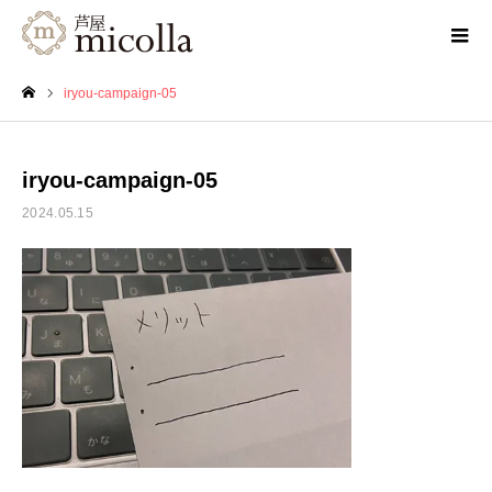
iryou-campaign-05
ホーム
iryou-campaign-05
2024.05.15