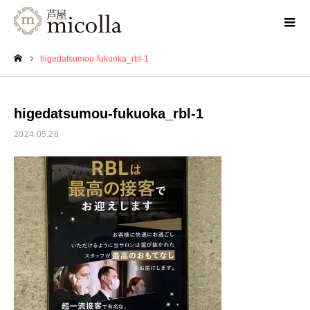
higedatsumou-fukuoka_rbl-1
ホーム
higedatsumou-fukuoka_rbl-1
2024.05.28