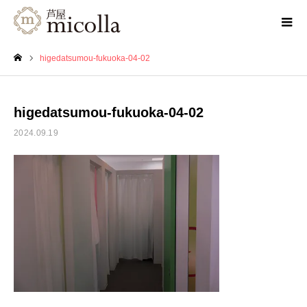
higedatsumou-fukuoka-04-02
ホーム
higedatsumou-fukuoka-04-02
2024.09.19