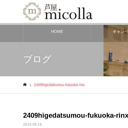
HOME
キャン
ブログ
2409higedatsumou-fukuoka-rinx
ホーム
2409higedatsumou-fukuoka-rin
2024.09.19