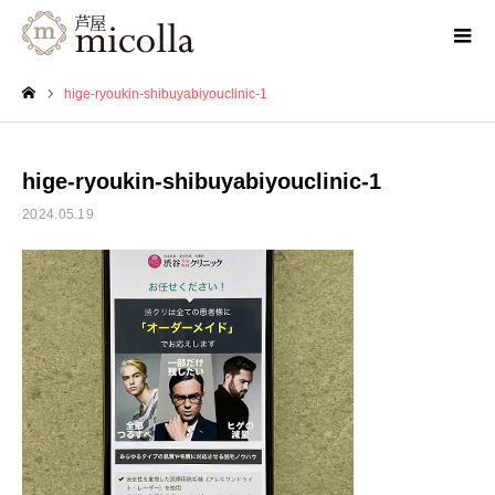
hige-ryoukin-shibuyabiyouclinic-1
ホーム
hige-ryoukin-shibuyabiyouclinic-1
2024.05.19