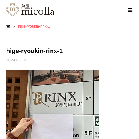
hige-ryoukin-rinx-1
ホーム
hige-ryoukin-rinx-1
2024.05.19