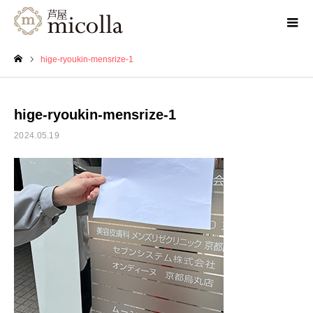
hige-ryoukin-mensrize-1
ホーム
hige-ryoukin-mensrize-1
2024.05.19