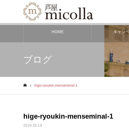
HOME
キャン
ブログ
hige-ryoukin-menseminal-1
ホーム
hige-ryoukin-menseminal-1
2024.05.19