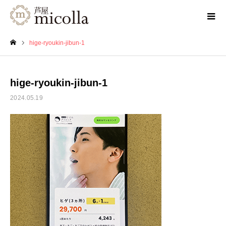
hige-ryoukin-jibun-1
ホーム
hige-ryoukin-jibun-1
2024.05.19