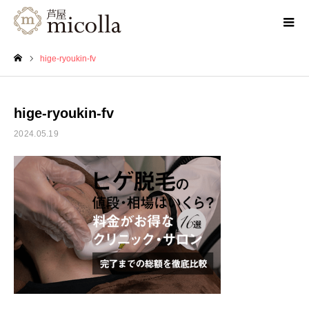
hige-ryoukin-fv
ホーム
hige-ryoukin-fv
2024.05.19