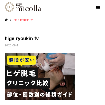
hige-ryoukin-fv
ホーム
hige-ryoukin-fv
2025.09.4