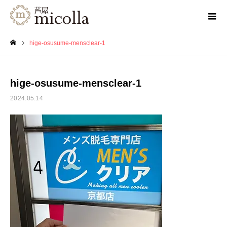
hige-osusume-mensclear-1
ホーム
hige-osusume-mensclear-1
2024.05.14