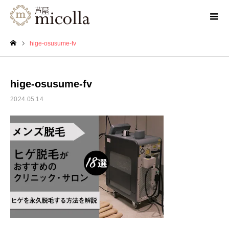
hige-osusume-fv
ホーム
hige-osusume-fv
2024.05.14