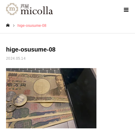
hige-osusume-08
ホーム
hige-osusume-08
2024.05.14