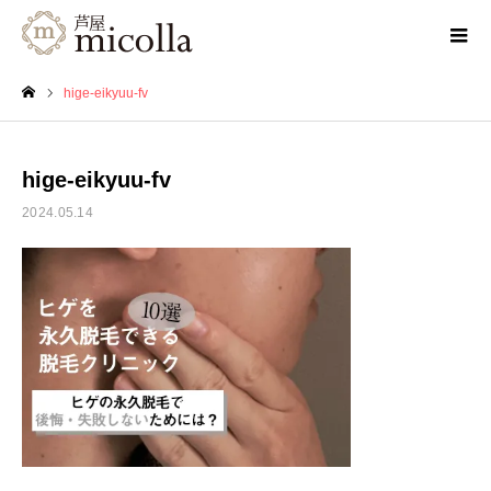
hige-eikyuu-fv
ホーム
hige-eikyuu-fv
2024.05.14