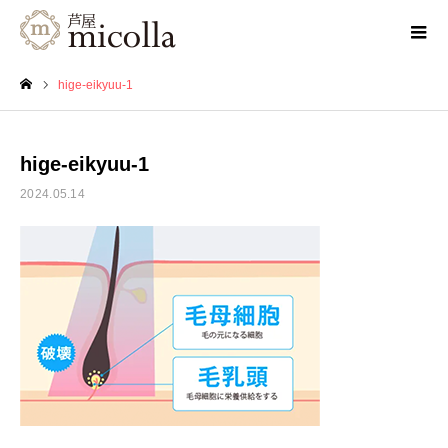
hige-eikyuu-1
ホーム
hige-eikyuu-1
2024.05.14