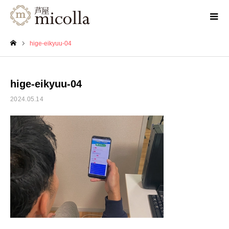
hige-eikyuu-04
ホーム
hige-eikyuu-04
2024.05.14