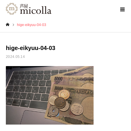
hige-eikyuu-04-03
ホーム
hige-eikyuu-04-03
2024.05.14