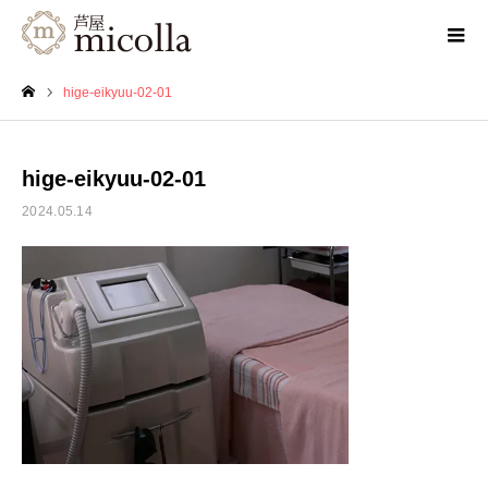
hige-eikyuu-02-01
ホーム
hige-eikyuu-02-01
2024.05.14