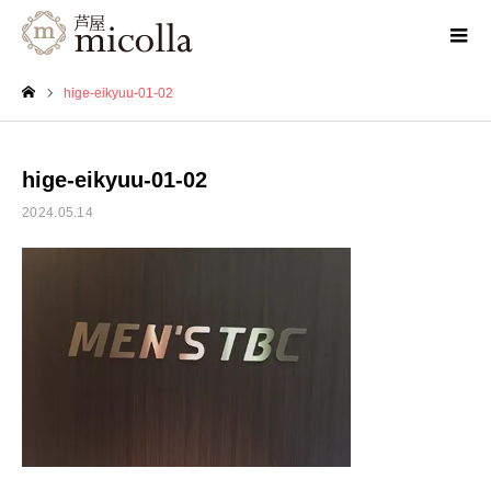
hige-eikyuu-01-02
ホーム
hige-eikyuu-01-02
2024.05.14