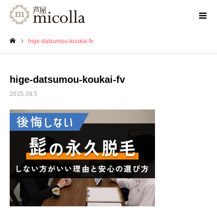
hige-datsumou-koukai-fv
ホーム
hige-datsumou-koukai-fv
2025.09.5