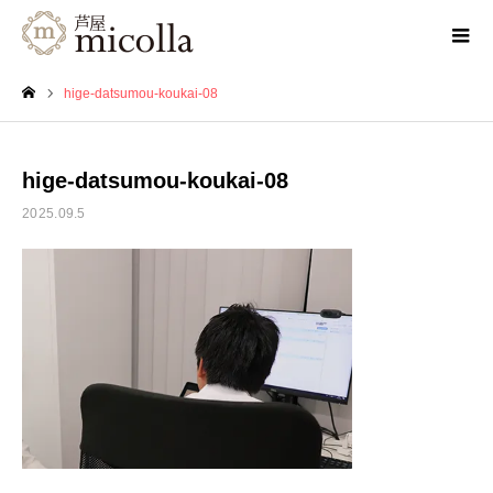
hige-datsumou-koukai-08
ホーム
hige-datsumou-koukai-08
2025.09.5