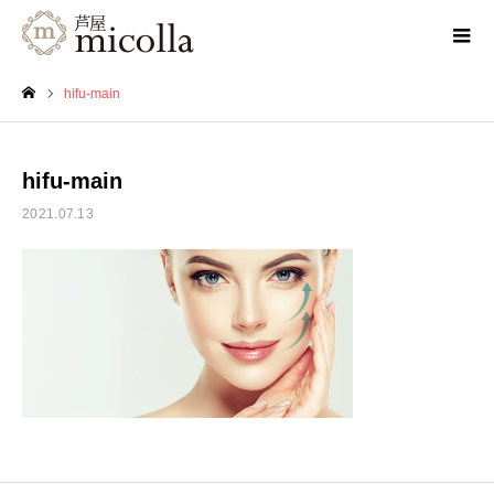
hifu-main
ホーム
hifu-main
2021.07.13