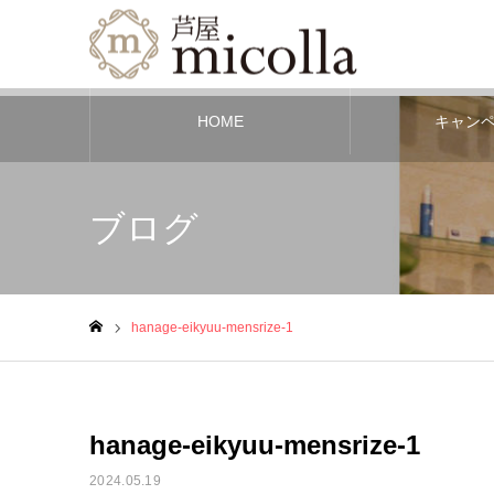
HOME
キャン
ブログ
hanage-eikyuu-mensrize-1
ホーム
hanage-eikyuu-mensrize-1
2024.05.19