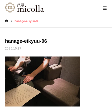
hanage-eikyuu-06
ホーム
hanage-eikyuu-06
2025.10.27