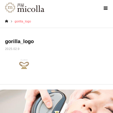
gorilla_logo
ホーム
gorilla_logo
2025.02.9